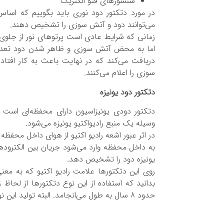
سنسورهای فتو الکتریک
در مورد دتکتور دود نوری باید بگوییم که اساس 
می‌توانند دود و آتش سوزی را تشخیص دهند.
زمانی که شرایط عادی است پرتوهای نور از جلوی د
اما به محض آتش سوزی و ظاهر شدن دود تعدادی
دریافت می‌کند که در نهایت باعث به کار افتاد
سوزی را اعلام می‌کنند.
دتکتور دود یونیزه
دتکتور دودی یونیزاسیون دارای محفظه‌ای است 
وسیله یک منبع رادیواکتیو یونیزه می‌شود.
در اثر عبور اشعه راديو اکتيو از هوای داخل محفظه
به داخل محفظه وارد می‌شود جریان بین الکتروده
یونیزه دود را تشخیص دهد.
روی اين دتکتورها علامت راديو اکتيو که به مع
بدانید که استفاده از این نوع دتکتورها از ل
حدود 8 سال به طول می‌انجامد. البته توليد اين نوع دتکتورها کم شده است و در آستانه توقف است.