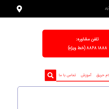
اد
تلفن مشاوره:
١٨٨٨ ٨٨٦٨ (خط ویژه)
ام حریق
آموزش
تماس با ما
سفارش تجهیزات آتش نشانی