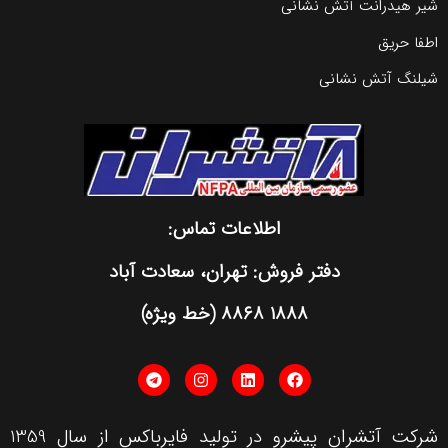
شیر هیدرانت آتش نشانی
اطفا حریق
شیلنگ آتش نشانی
اطلاعات تماس:
دفتر فروش: تهران، سعادت آباد
١٨٨٨ ٨٨٦٨ (خط ویژه)
شرکت آتشران پیشرو در تولید فایرباکس از سال 1359