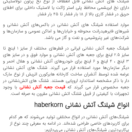
شیلنگ های آتش نشانی قابل انعطاف از نوع نخ پرلون تولاستیکی
دارای نخ ابریشمی محافظ پلی استر ژاکت یا لاستیک داخلی برای اطفای
حریق در فشار کاری بالا از 18 بار فشار تا 45 بار فشار.
موارد استفاده شیلنگ های آتش نشانی در باکس‌های آتش نشانی و
شیرهای فایرهیدرانت محوطه و خیابان‌ها و اماکن عمومی و سازمان‌ها و
شرکت‌های غیر پتروشیمی و نفت و گاز می باشد.
یلنگ جعبه آتش نشانی ایرانی
در قطر‌های مختلف از سایز 1 اینچ تا
سایز 2.5 اینچ برای جعبه های آتش نشانی و موارد فوق و در سایز های
3 اینچ ، 4 اینچ و 6 اینچ برای خودروهای آتش نشانی و هلال احمر و
دیگر سازمان‌ها مورد استفاده قرار می گیرند. شلنگ های آتش نشانی
عرضه شده توسط آتشران ساخت کارخانه هابرکورن اتریش از نوع مارک
دار با ذکر مشخصه استاندارد اروپایی هستند. شلنگ های اتش‌نشانی در
عبه مخصوص قرار می گیرند که
قیمت جعبه آتش نشانی
با وجود
تجهیزات با کیفیتی از قبیل شلنگ اتش نشانی مقرون به صرفه است.
انواع شیلنگ آتش نشانی haberkorn
شیلنگ‌های آتش نشانی در انواع مختلفی تولید می‌شوند که هر کدام
برای کاربردهای خاصی طراحی شده‌اند. در ادامه به معرفی چند نوع از
پرکاربردترین شیلنگ‌های آتش نشانی می‌پردازیم: