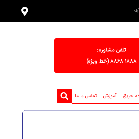
اد
تلفن مشاوره:
١٨٨٨ ٨٨٦٨ (خط ویژه)
ام حریق
آموزش
تماس با ما
سفارش تجهیزات آتش نشانی