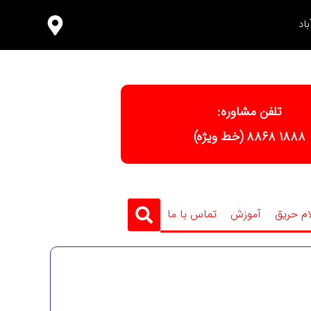
اد
تلفن مشاوره:
١٨٨٨ ٨٨٦٨ (خط ویژه)
ام حریق
آموزش
تماس با ما
سفارش تجهیزات آتش نشانی