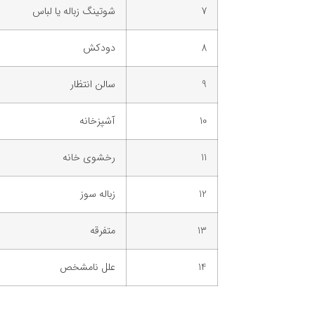
7
شوتینگ زباله یا لباس
8
دودکش
9
سالن انتظار
10
آشپزخانه
11
رخشوی خانه
12
زباله سوز
13
متفرقه
14
علل نامشخص