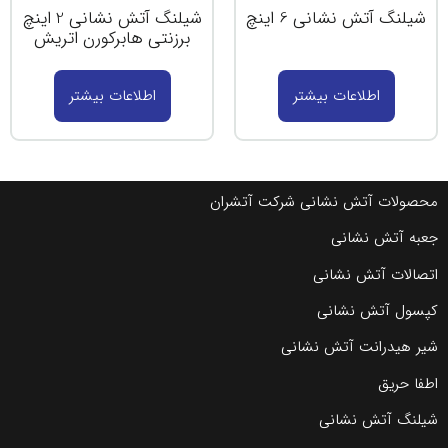
شیلنگ آتش نشانی 2 اینچ
برزنتی هابرکورن اتریش
اطلاعات بیشتر
شران