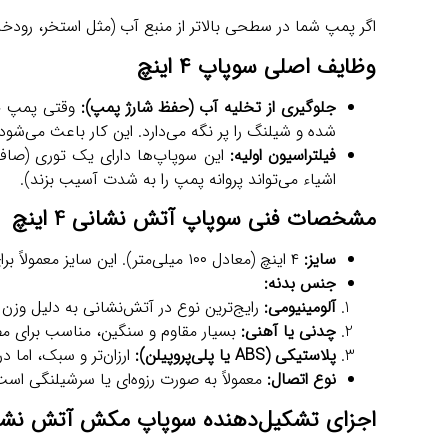
اگر پمپ شما در سطحی بالاتر از منبع آب (مثل استخر، رودخان
وظایف اصلی سوپاپ ۴ اینچ
جلوگیری از تخلیه آب (حفظ شارژ پمپ):
وقتی پمپ خا
شده و شیلنگ را پر نگه می‌دارد. این کار باعث می‌شود در شروع بعدی
فیلتراسیون اولیه:
این سوپاپ‌ها دارای یک توری (صافی
اشیاء می‌تواند پروانه پمپ را به شدت آسیب بزند).
مشخصات فنی سوپاپ آتش نشانی 4 اینچ
سایز:
۴ اینچ (معادل ۱۰۰ میلی‌متر). این سایز معمولاً برای دبی‌های بالا و پمپ‌های قدرتمند استفاده می‌شود.
جنس بدنه:
آلومینیومی:
رایج‌ترین نوع در آتش‌نشانی به دلیل وزن ک
چدنی یا آهنی:
بسیار مقاوم و سنگین، مناسب برای م
پلاستیکی (ABS یا پلی‌پروپیلن):
ارزان‌تر و سبک، اما د
نوع اتصال:
معمولاً به صورت رزوه‌ای یا سرشیلنگی است که با بس
اجزای تشکیل‌دهنده سوپاپ مکش آتش نشا