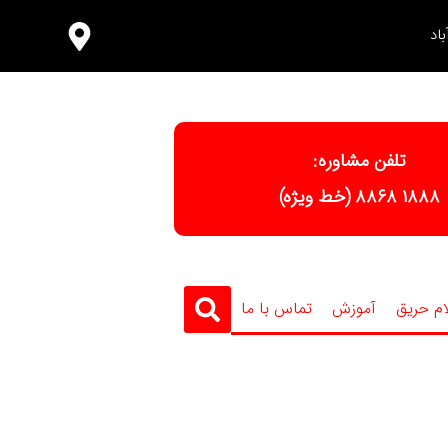
اد
تلفن مشاوره:
١٨٨٨ ٨٨٦٨ (خط ویژه)
ام حریق
آموزش
تماس با ما