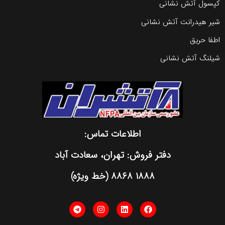
عات تماس:
هران، سعادت آباد