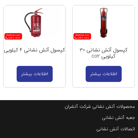
کپسول آتش نشانی 4 کیلویی
اطلاعات بیشتر
شران